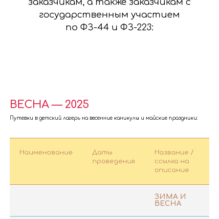
заказчикам, а также заказчикам с
государственным участием
по ФЗ-44 и ФЗ-223:
ВЕСНА — 2025
Путевки в детский лагерь на весенние каникулы и майские праздники:
Наименование
Даты
Название /
с
проведения
ссылка на
п
описание
ЗИМА И
ВЕСНА