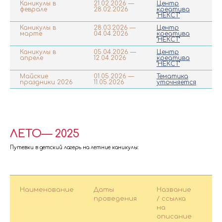
Каникулы в
21.02.2026 —
Центр
4
феврале
28.02.2026
креатива
"НЕКСТ"
Каникулы в
28.03.2026 —
Центр
4
марте
04.04.2026
креатива
"НЕКСТ"
Каникулы в
05.04.2026 —
Центр
4
апреле
12.04.2026
креатива
"НЕКСТ"
Майские
01.05.2026 —
Тематика
4
праздники 2026
11.05.2026
уточняется
ЛЕТО— 2025
Путевки в детский лагерь на летние каникулы:
Наименование
Даты
Название
с
проведения
/ ссылка
п
на
описание