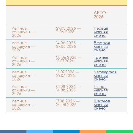
ЛЕТО —
2026
Летние
29.05.2026 —
Первая
9
каникулы —
11.06.2026
летняя
2026
смена
Летние
14.06.2026 —
Вторая
96
каникулы —
27.06.2026
летняя
2026
смена
Летние
30.06.2026 —
Третья
96
каникулы —
13.07.2026
летняя
2026
смена
Летние
16.07.2026 —
Четвертая
96
каникулы —
29.07.2026
летняя
2026
смена
Летние
01.08.2026 —
Пятая
96
каникулы —
14.08.2026
летняя
2026
смена
Летние
17.08.2026 —
Шестая
96
каникулы —
30.08.2026
летняя
2026
смена