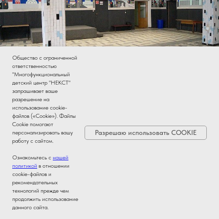
Общество с ограниченной
ответственностью
"Многофункциональный
детский центр "НЕКСТ"
запрашивает ваше
разрешение на
использование cookie-
Дискозал в центре отдыха "Зеленый городок"
файлов («Cookie»). Файлы
Cookie помогают
Разрешаю использовать COOKIE
персонализировать вашу
работу с сайтом.
Ознакомьтесь с
нашей
политикой
в отношении
cookie-файлов и
рекомендательных
технологий прежде чем
продолжить использование
данного сайта.