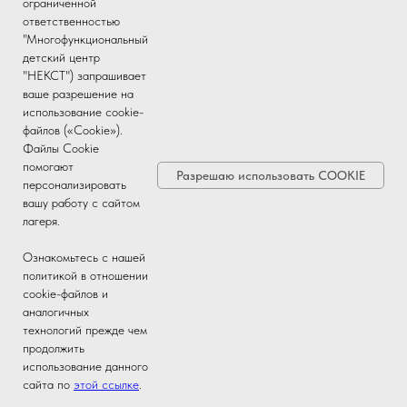
ограниченной
ответственностью
"Многофункциональный
детский центр
"НЕКСТ") запрашивает
ваше разрешение на
использование cookie-
файлов («Cookie»).
Файлы Cookie
помогают
Разрешаю использовать COOKIE
персонализировать
вашу работу с сайтом
лагеря.
Ознакомьтесь с нашей
политикой в отношении
cookie-файлов и
аналогичных
технологий прежде чем
продолжить
использование данного
сайта по
этой ссылке
.