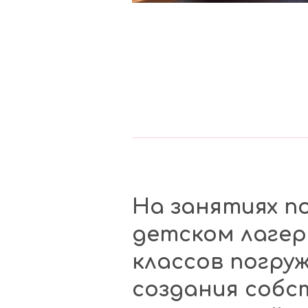
На занятиях п
детском лагер
классов погру
создания соб