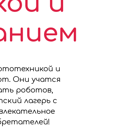
ой и
анием
бототехникой и
т. Они учатся
ать роботов,
ский лагерь с
влекательное
бретателей!