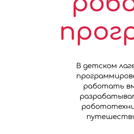
роб
прог
В детском лаг
программиров
работать вм
разрабатыват
робототехни
путешестви