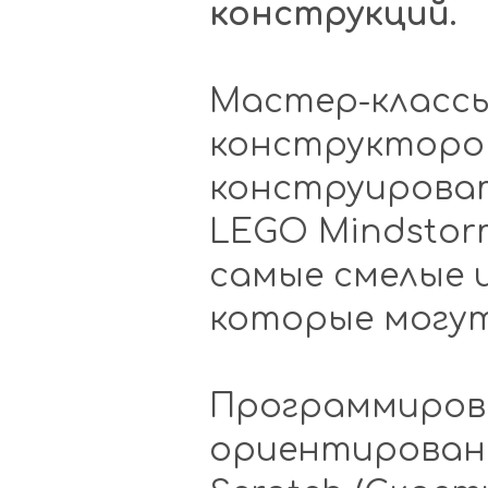
конструкций.
Мастер-классы
конструкторов
конструирова
LEGO Mindstor
самые смелые 
которые могут
Программирова
ориентированн