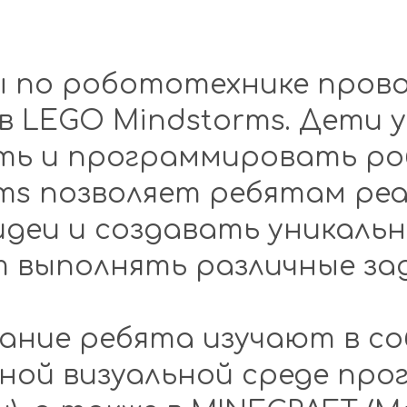
 по робототехнике прово
 LEGO Mindstorms. Дети 
ть и программировать ро
ms позволяет ребятам ре
идеи и создавать уникаль
 выполнять различные зад
ние ребята изучают в с
ой визуальной среде про