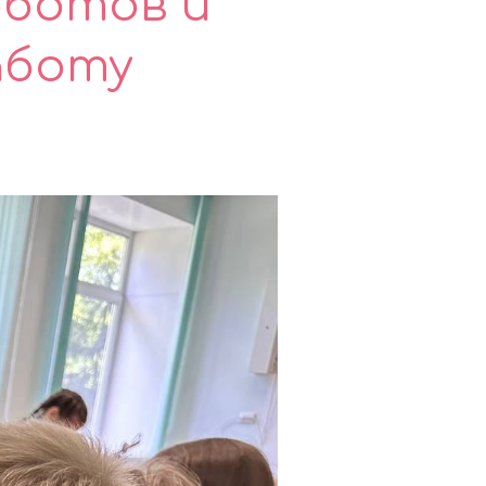
оботов и
аботу