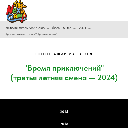
Детский лагерь Next Camp
→
Фото и видео
→
2024
→
Третья летняя смена "Приключения"
ФОТОГРАФИИ ИЗ ЛАГЕРЯ
"Время приключений"
(третья летняя смена — 2024)
2015
2016