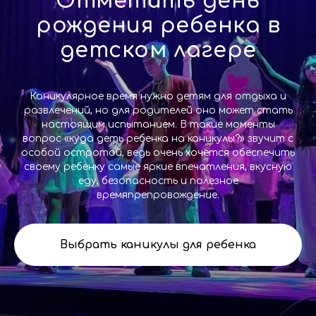
Отметить день
рождения ребенка в
детском лагере
Каникулярное время нужно детям для отдыха и
развлечений, но для родителей оно может стать
настоящим испытанием. В такие моменты
вопрос «куда деть ребенка на каникулы?» звучит с
особой остротой, ведь очень хочется обеспечить
своему ребенку самые яркие впечатления, вкусную
еду, безопасность и полезное
времяпрепровождение.
Выбрать каникулы для ребенка