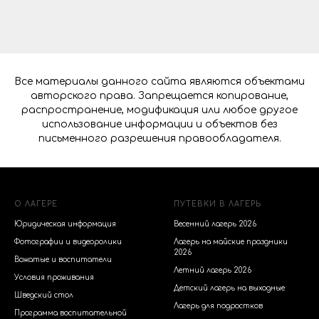
Все материалы данного сайта являются объектами
авторского права. Запрещается копирование,
распространение, модификация или любое другое
использование информации и объектов без
письменного разрешения правообладателя.
О ЛАГЕРЕ
ПУТЕВКИ В ЛАГЕРЬ
Юридическая информация
Весенний лагерь 2026
Фотографии и видеоролики
Лагерь на майские праздники
2026
Вожатые и воспитатели
Летний лагерь 2026
Условия проживания
Детский лагерь на выходные
Шведский стол
Лагерь для подростков
Программа воспитательной