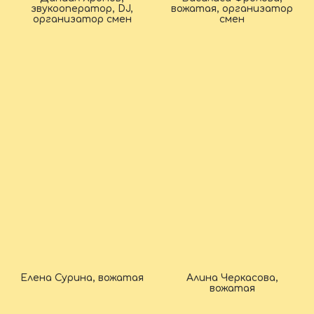
звукооператор, DJ,
вожатая, организатор
организатор смен
смен
Елена Сурина, вожатая
Алина Черкасова,
вожатая