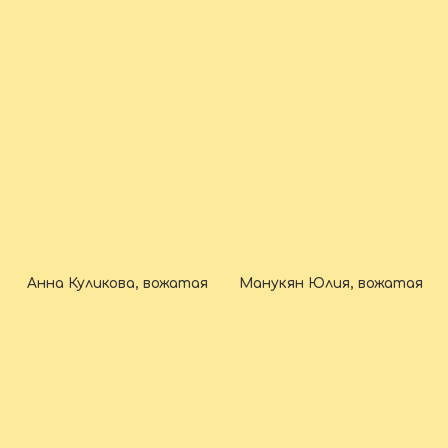
Анна Куликова, вожатая
Манукян Юлия, вожатая