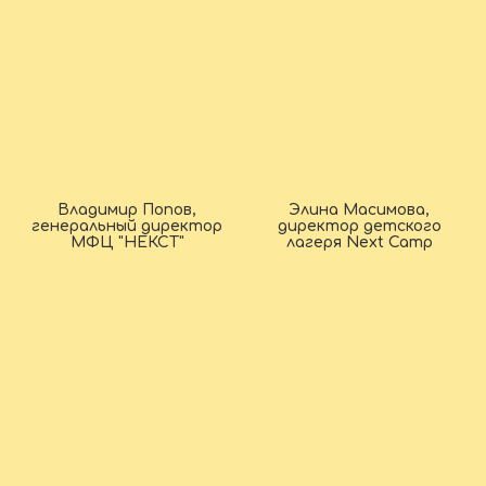
Владимир Попов,
Элина Масимова,
генеральный директор
директор детского
МФЦ "НЕКСТ"
лагеря Next Camp