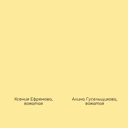
Ксения Ефремова,
Алина Гусельщикова,
вожатая
вожатая