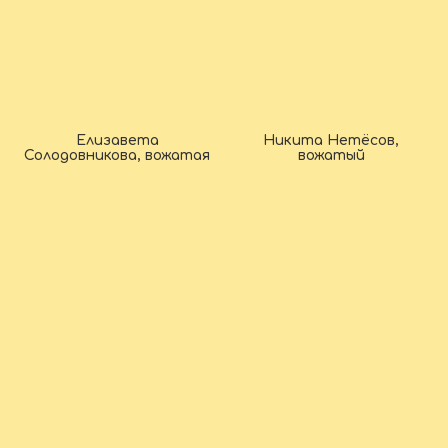
Елизавета
Никита Нетёсов,
Солодовникова, вожатая
вожатый