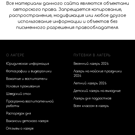
Все материалы данного сайта являются объектами
авторского права. Запрещается копирование,
распространение, модификация или любое другое
использование информации и объектов без
письменного разрешения правообладателя.
О ЛАГЕРЕ
ПУТЕВКИ В ЛАГЕРЬ
Юридическая информация
Весенний лагерь 2026
Фотографии и видеоролики
Лагерь на майские праздники
2026
Вожатые и воспитатели
Летний лагерь 2026
Условия проживания
Детский лагерь на выходные
Шведский стол
Лагерь для подростков
Программа воспитательной
работы
Всем классом в лагерь
Распорядок дня
Вакансии детского лагеря
Отзывы о лагере