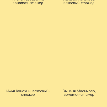
вожатая-стажер
вожатый-стажер
Илья Конахин, вожатый-
Эмилия Масимова,
стажер
вожатая-стажер