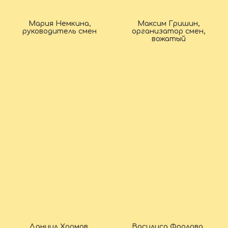
Мария Немкина,
Максим Гришин,
руководитель смен
организатор смен,
вожатый
Даниил Хромов,
Василиса Фролова,