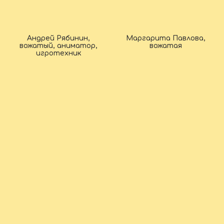
Андрей Рябинин,
Маргарита Павлова,
вожатый, аниматор,
вожатая
игротехник