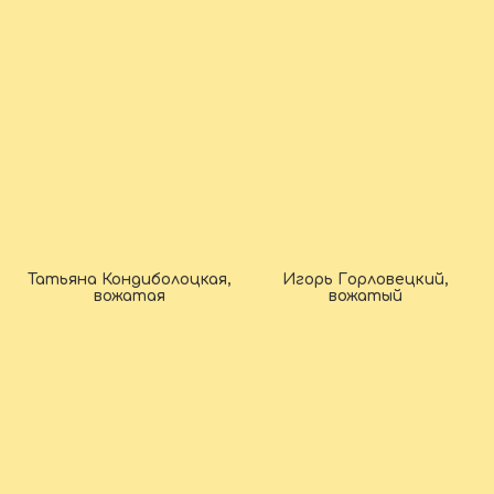
Татьяна Кондиболоцкая,
Игорь Горловецкий,
вожатая
вожатый