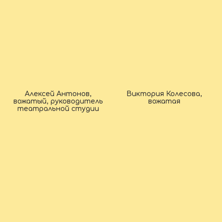
Алексей Антонов,
Виктория Колесова,
вожатый, руководитель
вожатая
театральной студии