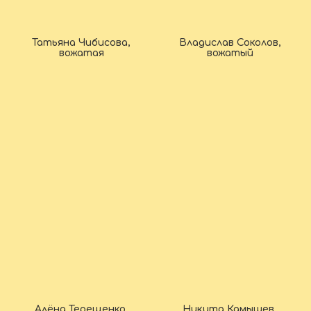
Татьяна Чибисова,
Владислав Соколов,
вожатая
вожатый
Алёна Терещенко,
Никита Камышев,