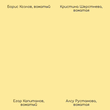
Борис Козлов, вожатый
Кристина Шерстнева,
вожатая
Егор Капитанов,
Алсу Рустамова,
вожатый
вожатая