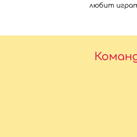
любит играт
Команд