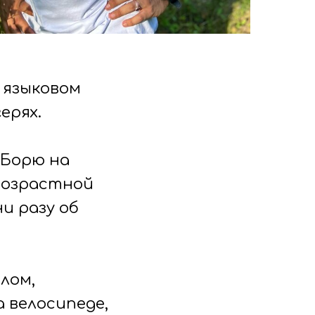
 языковом
ерях.
 Борю на
возрастной
и разу об
лом,
 велосипеде,