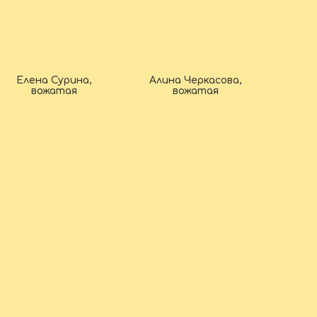
Елена Сурина,
Алина Черкасова,
вожатая
вожатая