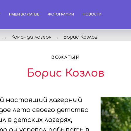
?
НАШИ ВОЖАТЫЕ
ФОТОГРАФИИ
НОВОСТИ
Команда лагеря
Борис Козлов
→
→
ВОЖАТЫЙ
Борис Козлов
ый настоящий лагерный
ждое лето своего детства
л в детских лагерях,
то он успевал побывать в