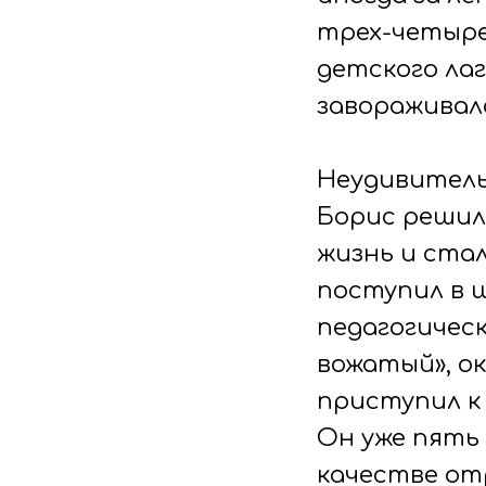
трех-четыре
детского лаг
завораживала
Неудивитель
Борис решил
жизнь и ста
поступил в 
педагогичес
вожатый», ок
приступил к 
Он уже пять
качестве от