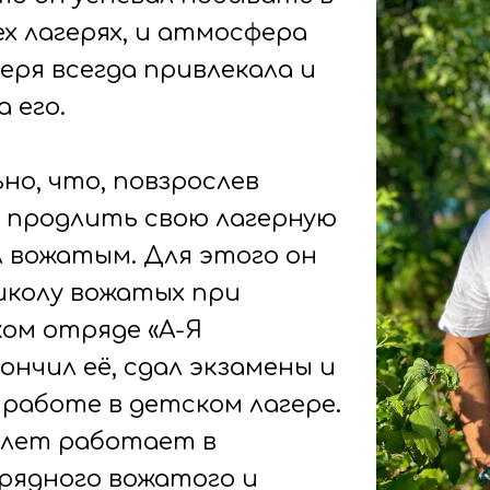
х лагерях, и атмосфера
еря всегда привлекала и
 его.
но, что, повзрослев
 продлить свою лагерную
л вожатым. Для этого он
школу вожатых при
ком отряде «А-Я
ончил её, сдал экзамены и
работе в детском лагере.
 лет работает в
рядного вожатого и