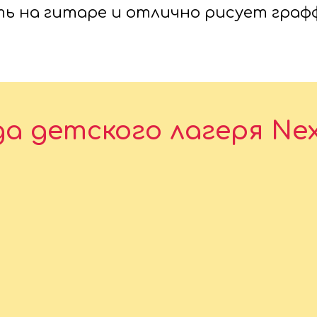
ь на гитаре и отлично рисует граф
а детского лагеря Ne