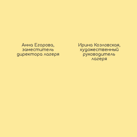
Анна Егорова,
Ирина Козловская,
заместитель
художественный
директора лагеря
руководитель
лагеря