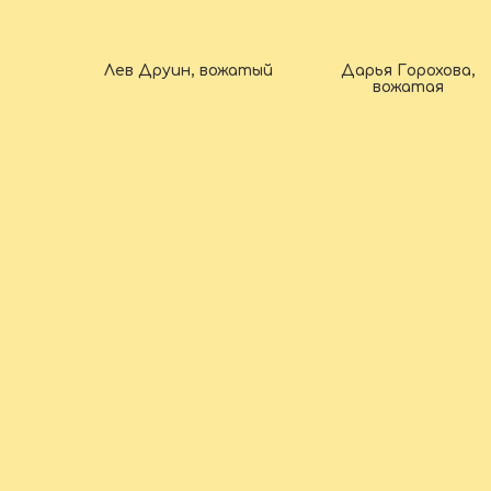
Лев Друин, вожатый
Дарья Горохова,
вожатая