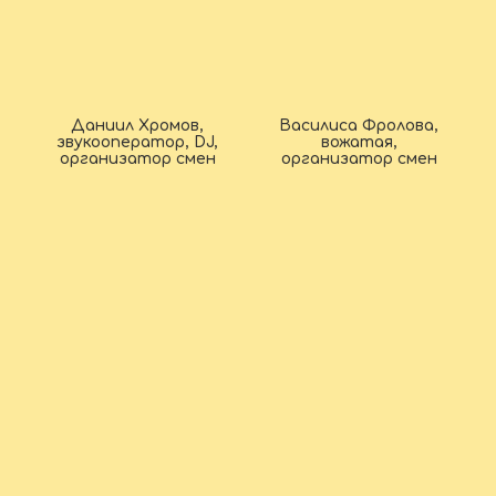
Даниил Хромов,
Василиса Фролова,
звукооператор, DJ,
вожатая,
организатор смен
организатор смен