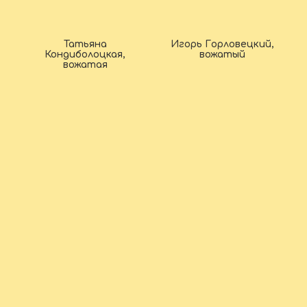
Татьяна
Игорь Горловецкий,
Кондиболоцкая,
вожатый
вожатая