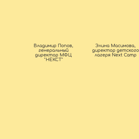
Владимир Попов,
Элина Масимова,
генеральный
директор детского
директор МФЦ
лагеря Next Camp
"НЕКСТ"