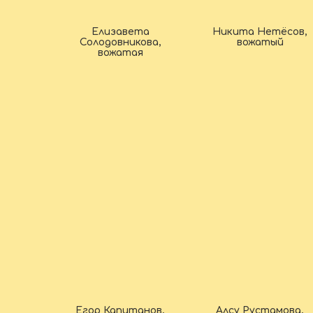
Елизавета
Никита Нетёсов,
Солодовникова,
вожатый
вожатая
Егор Капитанов,
Алсу Рустамова,