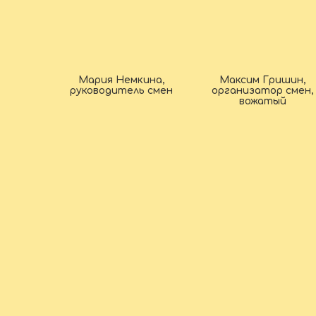
Мария Немкина,
Максим Гришин,
руководитель смен
организатор смен,
вожатый