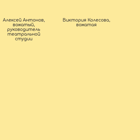
Алексей Антонов,
Виктория Колесова,
вожатый,
вожатая
руководитель
театральной
студии