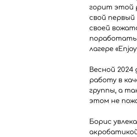
горит этой 
свой первый 
своей вожат
поработать 
лагере «Enjo
Весной 2024
работу в ка
группы, а та
этом не пожа
Борис увлек
акробатикой