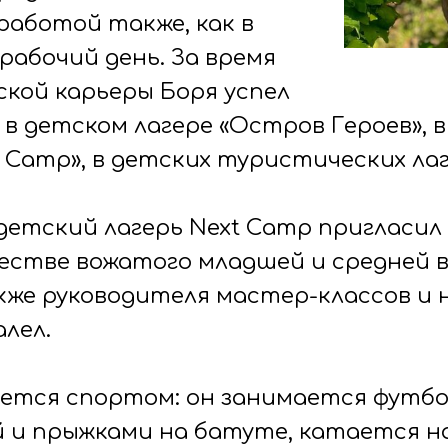
работой также, как в
рабочий день. За время
ской карьеры Боря успел
в детском лагере «Остров Героев», в
y Camp», в детских туристических лаг
 детский лагерь Next Camp пригласил
честве вожатого младшей и средней 
кже руководителя мастер-классов и н
лел.
ается спортом: он занимается футбо
 и прыжками на батуте, катается на