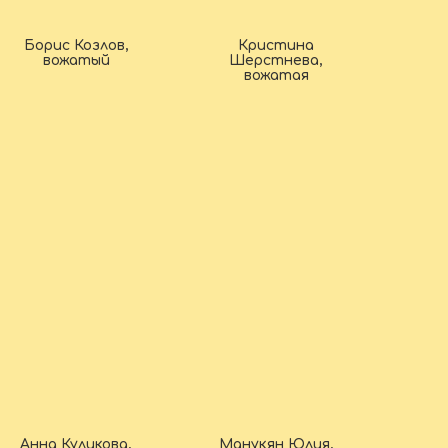
Борис Козлов,
Кристина
вожатый
Шерстнева,
вожатая
Анна Куликова,
Манукян Юлия,