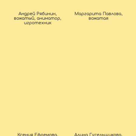
Андрей Рябинин,
Маргарита Павлова,
вожатый, аниматор,
вожатая
игротехник
Ксения Ефремова,
Алина Гусельщикова,