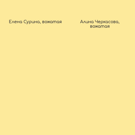
Елена Сурина, вожатая
Алина Черкасова,
вожатая