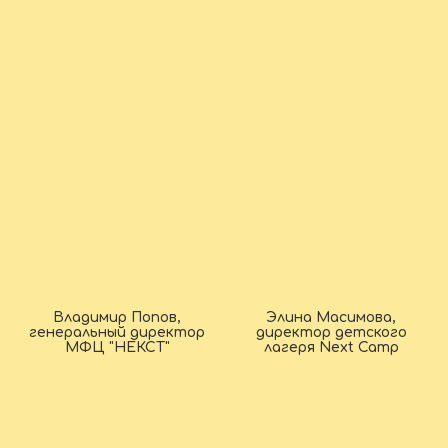
Владимир Попов,
Элина Масимова,
генеральный директор
директор детского
МФЦ "НЕКСТ"
лагеря Next Camp