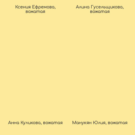
Ксения Ефремова,
Алина Гусельщикова,
вожатая
вожатая
Анна Куликова, вожатая
Манукян Юлия, вожатая