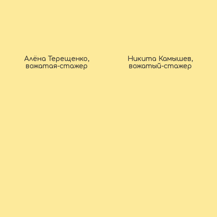
Алёна Терещенко,
Никита Камышев,
вожатая-стажер
вожатый-стажер