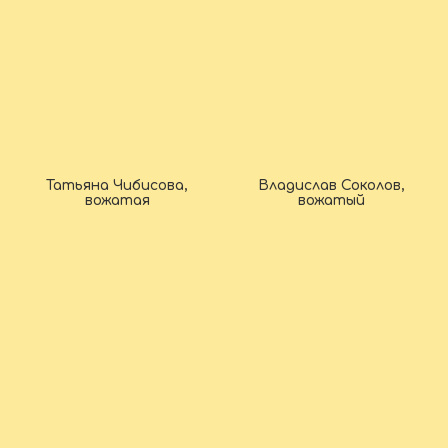
Татьяна Чибисова,
Владислав Соколов,
вожатая
вожатый