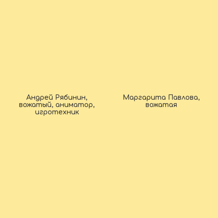
Андрей Рябинин,
Маргарита Павлова,
вожатый, аниматор,
вожатая
игротехник