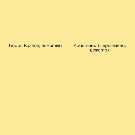
Борис Козлов, вожатый
Кристина Шерстнева,
вожатая