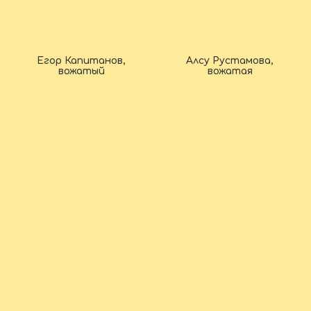
Егор Капитанов,
Алсу Рустамова,
вожатый
вожатая