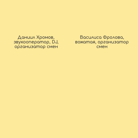
Даниил Хромов,
Василиса Фролова,
звукооператор, DJ,
вожатая, организатор
организатор смен
смен