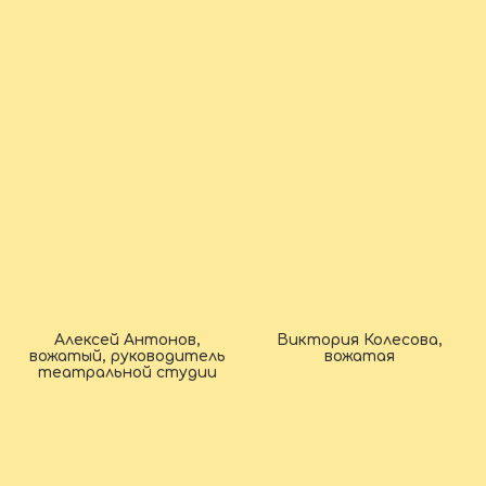
Алексей Антонов,
Виктория Колесова,
вожатый, руководитель
вожатая
театральной студии