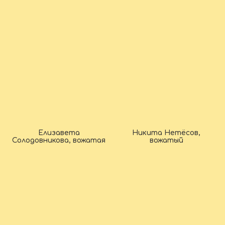
Елизавета
Никита Нетёсов,
Солодовникова, вожатая
вожатый