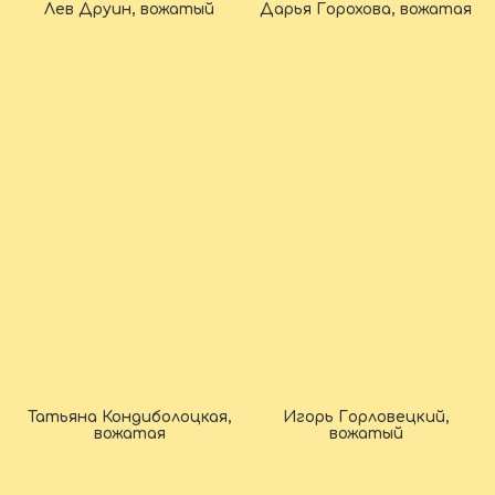
Лев Друин, вожатый
Дарья Горохова, вожатая
Татьяна Кондиболоцкая,
Игорь Горловецкий,
вожатая
вожатый