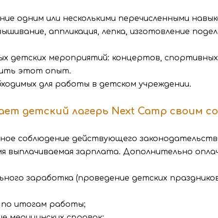
ние одним или несколькими перечисленными навыка
вышивание, аппликация, лепка, изготовление поде
ых детских мероприятий: концертов, спортивных
чить этот опыт.
обходимых для работы в детском учреждении.
гает детский лагерь Next Camp своим с
лное соблюдение действующего законодательств
емя выплачиваемая зарплата. Дополнительно опла
ного заработка (проведение детских празднико
 по итогам работы;
е медицинских справок;