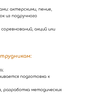
ми: актерскими, пение,
лок из подручного
 соревнований, акций или
отрудникам:
а;
чивается подготовка к
в, разработка методических