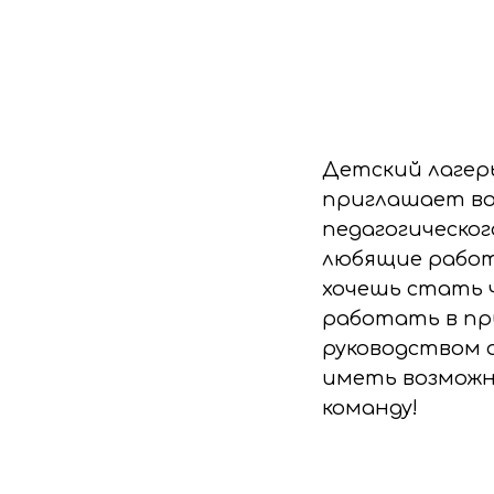
Детский лагерь
приглашает во
педагогическо
любящие работ
хочешь стать ч
работать в пр
руководством 
иметь возможн
команду!