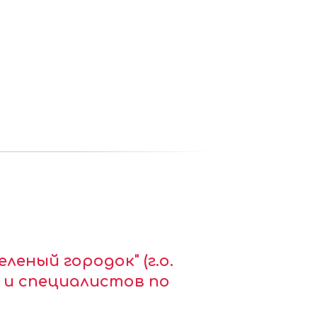
еный городок" (г.о.
 и специалистов по