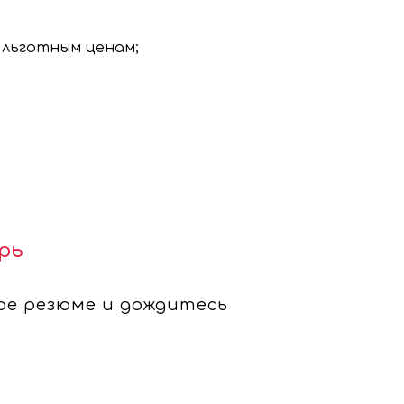
о льготным ценам;
рь
ое резюме и дождитесь