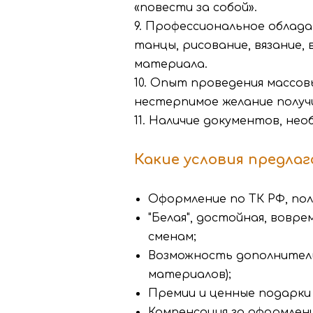
«повести за собой».
9. Профессиональное облада
танцы, рисование, вязание, 
материала.
10. Опыт проведения массов
нестерпимое желание полу
11. Наличие документов, не
Какие условия предла
Оформление по ТК РФ, по
"Белая", достойная, вовр
сменам;
Возможность дополнитель
материалов);
Премии и ценные подарки
Компенсация за оформлени