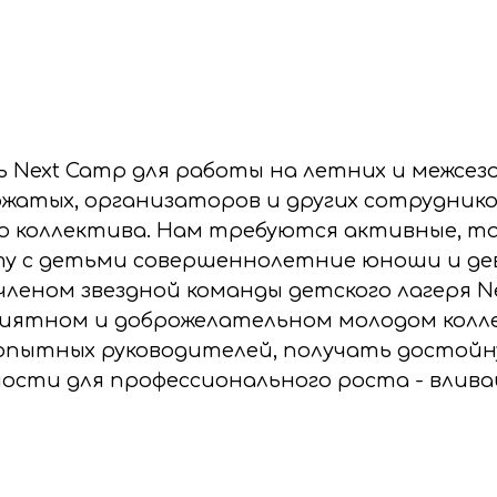
 Next Camp для работы на летних и межсез
жатых, организаторов и других сотрудник
го коллектива. Нам требуются активные, т
у с детьми совершеннолетние юноши и дев
леном звездной команды детского лагеря N
иятном и доброжелательном молодом колл
опытных руководителей, получать достойн
ости для профессионального роста - влива