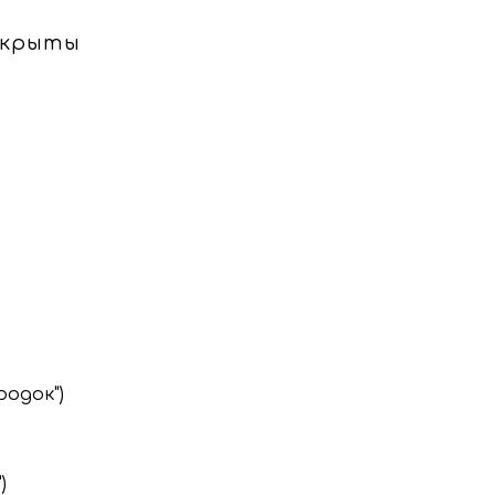
ткрыты
одок")
)