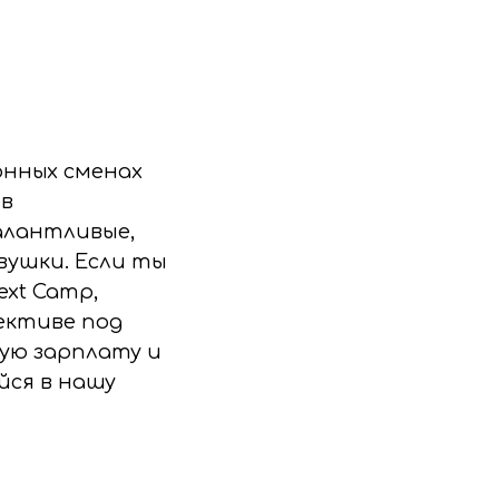
онных сменах
ов
алантливые,
ушки. Если ты
ext Camp,
ективе под
ую зарплату и
йся в нашу