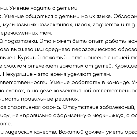
ми. Умение ладить с детьми.
». Умение общаться с детьми на их языке. Облад
, музыкальных коллективах, играх, гаджетах и т.
перечисленных тем.
ой подготовки. Это может быть опыт работы во
ого высшего или среднего педагогического образо
ычек. Курящий вожатый – это нонсенс с нашей то
ие слишком отвлекает вожатых от детей. Курящи
. Некурящие – это время уделяют детям.
 ответственности. Умение работать в команде. 
а словах, а на деле коллективной ответственно
нимать правильные решения.
ошая спортивная форма. Отсутствие заболеваний
виду, не «правильно оформленную медкнижку», а 
оте.
 и лидерских качеств. Вожатый должен уметь орга